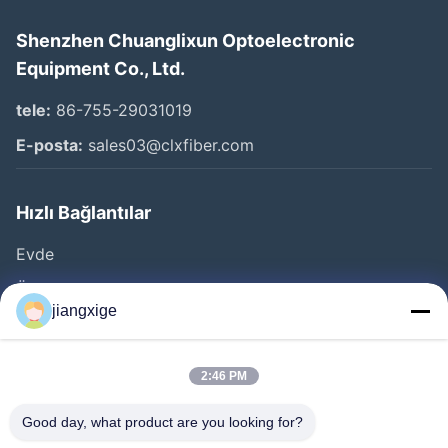
Shenzhen Chuanglixun Optoelectronic
Equipment Co., Ltd.
tele:
86-755-29031019
E-posta:
sales03@clxfiber.com
Hızlı Bağlantılar
Evde
Ürün
jiangxige
Bizim Hakkımızda
Fabrika Turu
2:46 PM
Kalite Kontrolü
Good day, what product are you looking for?
Bizimle İletişim