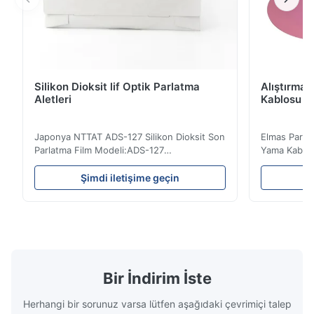
Silikon Dioksit lif Optik Parlatma
Alıştırma 
Aletleri
Kablosu İç
Japonya NTTAT ADS-127 Silikon Dioksit Son
Elmas Parlat
Parlatma Film Modeli:ADS-127
Yama Kablos
Anavatan:Japonya Hızlı Detay ● Kaplamalı
Fiber Optik P
yüzeye eşit şekilde püskürtülen parçacıklar
Aşındırıcı pa
Şimdi iletişime geçin
Ş
● Farklı yüzeylerde cilalamaya uygun iyi
güç ve esne
yoğunluk ve esneklik ● Kuru, su veya yağlı
doğruluğu.4.
ortam ile polisaj için uygundur ● Elyaf
tırnaklarda 
polisaj filmi, ...
ile ...
Bir İndirim İste
Herhangi bir sorunuz varsa lütfen aşağıdaki çevrimiçi talep