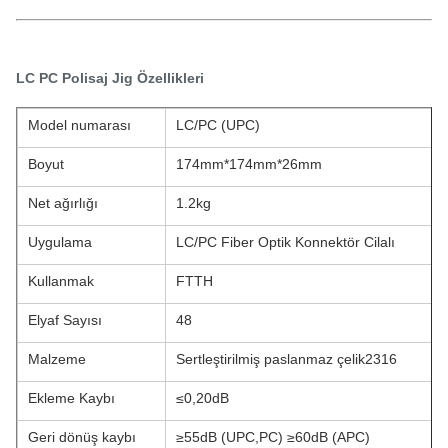
LC PC Polisaj Jig Özellikleri
Model numarası
LC/PC (UPC)
Boyut
174mm*174mm*26mm
Net ağırlığı
1.2kg
Uygulama
LC/PC Fiber Optik Konnektör Cilalı
Kullanmak
FTTH
Elyaf Sayısı
48
Malzeme
Sertleştirilmiş paslanmaz çelik2316
Ekleme Kaybı
≤0,20dB
Geri dönüş kaybı
≥55dB (UPC,PC) ≥60dB (APC)