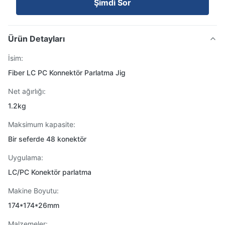
Şimdi Sor
Ürün Detayları
İsim:
Fiber LC PC Konnektör Parlatma Jig
Net ağırlığı:
1.2kg
Maksimum kapasite:
Bir seferde 48 konektör
Uygulama:
LC/PC Konektör parlatma
Makine Boyutu:
174*174*26mm
Malzemeler: