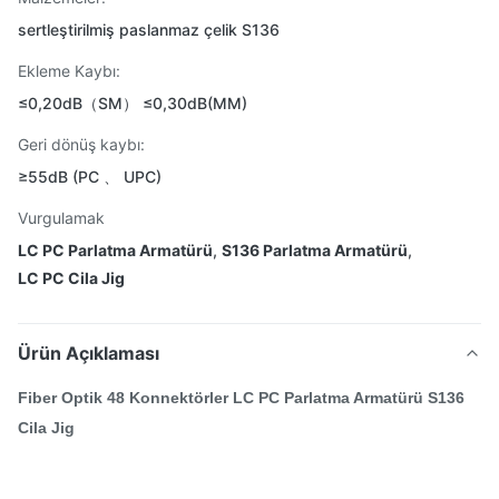
sertleştirilmiş paslanmaz çelik S136
Ekleme Kaybı:
≤0,20dB（SM） ≤0,30dB(MM)
Geri dönüş kaybı:
≥55dB (PC 、 UPC)
Vurgulamak
LC PC Parlatma Armatürü
,
S136 Parlatma Armatürü
,
LC PC Cila Jig
Ürün Açıklaması
Fiber Optik 48 Konnektörler LC PC Parlatma Armatürü S136
Cila Jig