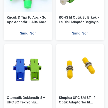
Küçük D Tipi Fc Apc - Sc
ROHS lif Optik Sc Erkek -
Apc Adaptörü, ABS Kare
Lc Dişi Adaptör Bağlayıcı
Optik lif Adaptörü
Veri İletimi İçin
Şimdi Sor
Şimdi Sor
Otomatik Deklanşör SM
Simplex UPC SM ST lif
UPC SC Tek Yönlü
Optik Adaptörler lif
Adaptör, Yüksek
Bağlayıcı Yüksek