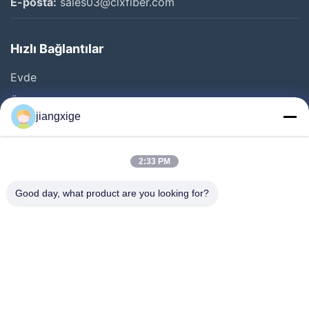
E-posta:
sales03@clxfiber.com
Hızlı Bağlantılar
Evde
Ürün
jiangxige
Bizim Hakkımızda
Fabrika Turu
2:33 PM
Kalite Kontrolü
Good day, what product are you looking for?
Bizimle İletişim
Haberler
Davalar
Blog