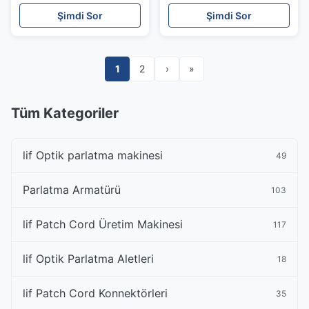
Hassasiyetli Lc - St
Tekrarlanabilirlik
Şimdi Sor
Şimdi Sor
Adaptörü
1
2
›
»
Tüm Kategoriler
lif Optik parlatma makinesi
49
Parlatma Armatürü
103
lif Patch Cord Üretim Makinesi
117
lif Optik Parlatma Aletleri
18
lif Patch Cord Konnektörleri
35