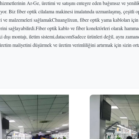
zmetlerinin Ar-Ge, üretimi ve satışını entegre eden bağımsız ve yenilikç
or. Biz fiber optik cilalama makinesi imalatında uzmanlaşmış, çeşitli op
eci ve malzemeleri sağlamakChuanglixun, fiber optik yama kabloları için
rini sağlayabilirdi.Fiber optik kablo ve fiber konektörleri olarak hammad
ki dışı montajı, iletim sistemi,datacomSadece ürünleri değil, aynı zaman
m maliyetini düşürmek ve üretim verimliliğini artırmak için sizin ortağ