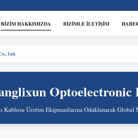
BIZIM HAKKIMIZDA
BIZIMLE İLETIŞIM
HABE
o., Ltd.
nglixun Optoelectronic 
ntı Kablosu Üretim Ekipmanlarına Odaklanarak Global 