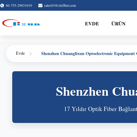
86-755-29031019
sales03@clxfiber.com
EVDE
ÜRÜN
Shenzhen Chuanglixun Optoelectronic Equipment C
Evde
Shenzhen Chua
17 Yıldır Optik Fiber Bağla