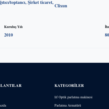
ıtıcı/toptancı, Şirket ticaret,
Clixun
Kuruluş Yılı
İh
2010
8
ĞLANTILAR
KATEGORILER
lif Optik parlatma makinesi
ızda
Parlatma Armatürü