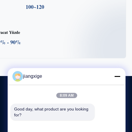
100~120
racat Yüzde
0% - 90%
jiangxige
8:09 AM
BIZE ULAŞIN
Good day, what product are you looking 
for?
86-755-29031019
8:30-18:00