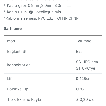
* Kablo çapı: 0.9mm,2.0mm,3.0mm......
* Kablo uzunluğu: özelleştirilmiş
*Kablo malzemesi: PVC,LSZH,OFNR,OFNP
Şartname
mod
Tek mod
Bağlantı Stili
Basit
SC UPC'den
Konnektörler
ST UPC'ye
Lif
9/125um
Polonya Tipi
UPC
Tipik Ekleme Kaybı
≤ 0,20 dB