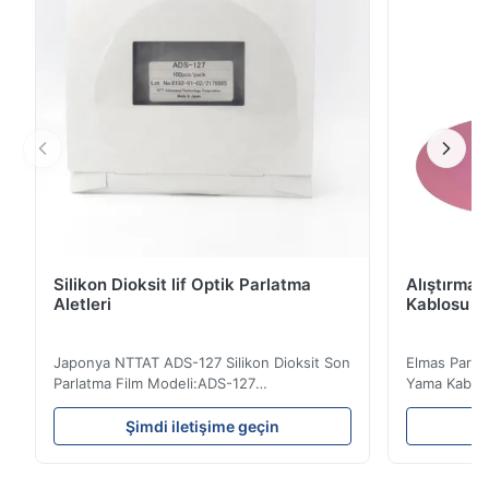
veya çift ...
Silikon Dioksit lif Optik Parlatma
Alıştırma 
Aletleri
Kablosu İç
Japonya NTTAT ADS-127 Silikon Dioksit Son
Elmas Parlat
Parlatma Film Modeli:ADS-127
Yama Kablos
Anavatan:Japonya Hızlı Detay ● Kaplamalı
Fiber Optik P
yüzeye eşit şekilde püskürtülen parçacıklar
Aşındırıcı pa
Şimdi iletişime geçin
Ş
● Farklı yüzeylerde cilalamaya uygun iyi
güç ve esne
yoğunluk ve esneklik ● Kuru, su veya yağlı
doğruluğu.4.
ortam ile polisaj için uygundur ● Elyaf
tırnaklarda 