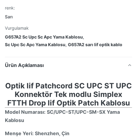
renk:
Sarı
Vurgulamak
G657A2 Sc Upc Sc Apc Yama Kablosu
,
Sc Upc Sc Apc Yama Kablosu
,
G657A2 sarı lif optik kablo
Ürün Açıklaması
Optik lif Patchcord SC UPC ST UPC
Konnektör Tek modlu Simplex
FTTH Drop lif Optik Patch Kablosu
Model Numarası: SC
/UPC
-
S
T
/UPC-SM-SX
Yama
Kablosu
Menşe Yeri: Shenzhen, Çin