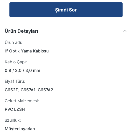
Şimdi Sor
Ürün Detayları
Ürün adı:
lif Optik Yama Kablosu
Kablo Çapı:
0,9 / 2,0 / 3,0 mm
Elyaf Türü:
G652D, G657A1, G657A2
Ceket Malzemesi:
PVC LZSH
uzunluk:
Müşteri ayarları