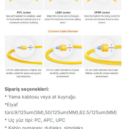
Sipariş seçenekleri:
* Yama kablosu veya at kuyruğu
*Elyaf
türü:9/125um(SM),50/125um(MM),62.5/125um(MM)
* Uç yüz tipi: PC, APC, UPC
* Kablo numarası: dubleks, simpleks