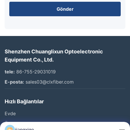
Gönder
Shenzhen Chuanglixun Optoelectronic
Equipment Co., Ltd.
tele:
86-755-29031019
E-posta:
sales03@clxfiber.com
Hızlı Bağlantılar
Evde
Ürün
jiangxige