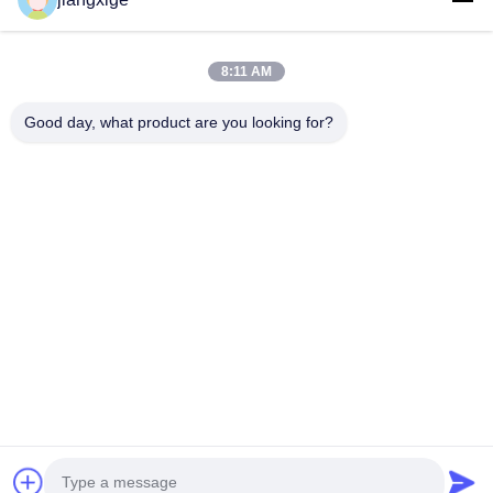
Bizim Hakkımızda
Fabrika Turu
8:11 AM
Kalite Kontrolü
Good day, what product are you looking for?
Bizimle İletişim
Haberler
Davalar
Blog
Follow Us
©2021- Shenzhen Chuanglixun Optoelectronic Equipment Co., Ltd.. Tüm
Hakları Saklıdır