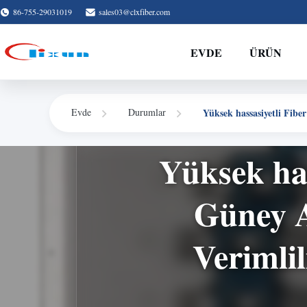
86-755-29031019
sales03@clxfiber.com
EVDE
ÜRÜN
Yüksek hassasiyetli Fibe
Evde
Durumlar
Yüksek has
Güney A
Verimlil