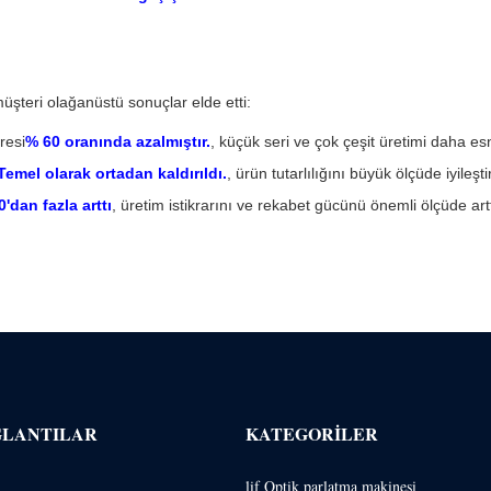
teri olağanüstü sonuçlar elde etti:
resi
% 60 oranında azalmıştır.
, küçük seri ve çok çeşit üretimi daha e
Temel olarak ortadan kaldırıldı.
, ürün tutarlılığını büyük ölçüde iyileştir
'dan fazla arttı
, üretim istikrarını ve rekabet gücünü önemli ölçüde artt
ĞLANTILAR
KATEGORILER
lif Optik parlatma makinesi