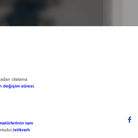
radan cilalama
n değişim süresi
,
matürlerinin tam
mludur,
istikrarlı