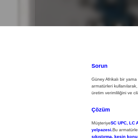
Sorun
Güney Afrikalı bir yama 
armatürleri kullanılarak
üretim verimliliğini ve c
Çözüm
Müşteriye
SC UPC, LC A
yelpazesi.
Bu armatürler
sıkıştırma, kesin konu