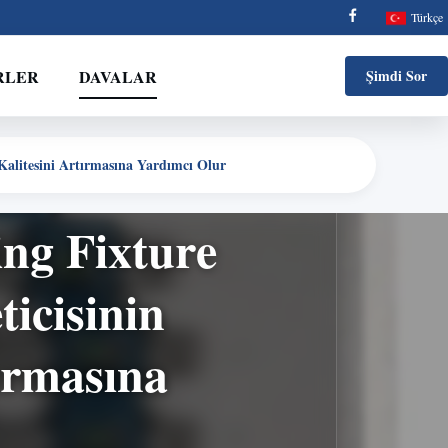
Türkçe
RLER
DAVALAR
Şimdi Sor
 Kalitesini Artırmasına Yardımcı Olur
ing Fixture
icisinin
tırmasına