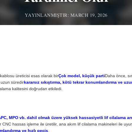
YAYINLANMIŞTIR: MARCH 19, 2026
kablosu üreticisi esas olarak bir
Çok model, küçük parti
Daha önce, sı
, uzun süredir
kararsız sıkıştırma, kötü tekrar konumlandırma ve uzu
ilalama kalitesini doğrudan etkiledi.
PC, MPO vb. dahil olmak üzere yüksek hassasiyetli lif cilalama ar
 CNC hassas işleme ile üretilir, ana akım lif cilalama makineleri ile uyu
mlandırma ve hızlı geçiş
.