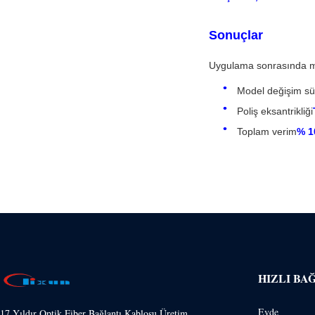
Sonuçlar
Uygulama sonrasında müş
Model değişim sü
Poliş eksantrikliği
Toplam verim
% 10
HIZLI BA
Evde
17 Yıldır Optik Fiber Bağlantı Kablosu Üretim