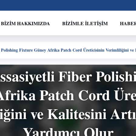
BIZIM HAKKIMIZDA
BIZIMLE İLETIŞIM
HABE
r Polishing Fixture Güney Afrika Patch Cord Üreticisinin Verimliliğini ve
sasiyetli Fiber Polish
frika Patch Cord Üret
iğini ve Kalitesini Ar
Yardımcı Olur