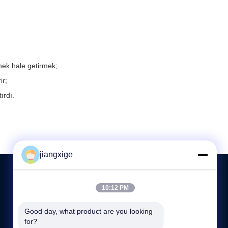
snek hale getirmek;
ir;
ırdı.
jiangxige
10:12 PM
BIZE ULAŞIN
Good day, what product are you looking 
for?
86-755-29031019